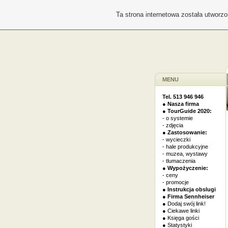
Ta strona internetowa została utworz
MENU
Tel. 513 946 946
● Nasza firma
● TourGuide 2020:
- o systemie
- zdjęcia
● Zastosowanie:
- wycieczki
- hale produkcyjne
- muzea, wystawy
- tlumaczenia
● Wypożyczenie:
- ceny
- promocje
● Instrukcja obslugi
● Firma Sennheiser
● Dodaj swój link!
● Ciekawe linki
● Księga gości
● Statystyki