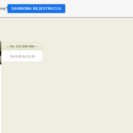
ronę?
DARMOWA REJESTRACJA
---Tel. 513 946 946---
Od 9.00 do 21.00