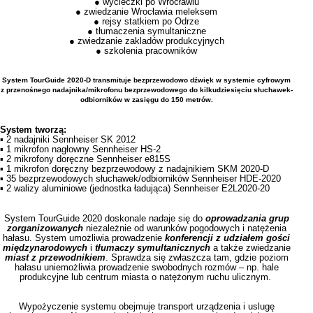
● wycieczki po Wrocławiu
● zwiedzanie
Wrocławia meleksem
● rejsy statkiem po Odrze
● tłumaczenia symultaniczne
● zwiedzanie zakladów produkcyjnych
● szkolenia pracowników
System TourGuide 2020-D transmituje bezprzewodowo dźwięk w systemie cyfrowym
z przenośnego nadajnika/mikrofonu bezprzewodowego do kilkudziesięciu słuchawek-
odbiorników w zasięgu do 150 metrów.
System tworzą:
▪ 2 nadajniki Sennheiser SK 2012
▪ 1 mikrofon nagłowny Sennheiser HS-2
▪ 2 mikrofony doręczne Sennheiser e815S
▪ 1 mikrofon doręczny bezprzewodowy z nadajnikiem SKM 2020-D
▪ 35 bezprzewodowych słuchawek/odbiorników Sennheiser HDE-2020
▪ 2 walizy aluminiowe (jednostka ładująca) Sennheiser E2L2020-20
System TourGuide 2020 doskonale nadaje się do
oprowadzania
grup
zorganizowanych
niezależnie od warunków pogodowych i natężenia
hałasu. System umożliwia prowadzenie
konferencji z udziałem gości
międzynarodowych
i
tłumaczy symultanicznych
a także zwiedzanie
miast z przewodnikiem
. Sprawdza się zwłaszcza tam, gdzie poziom
hałasu uniemożliwia prowadzenie swobodnych rozmów – np. hale
produkcyjne lub centrum miasta o natężonym ruchu ulicznym.
Wypożyczenie systemu obejmuje transport urządzenia i uslugę