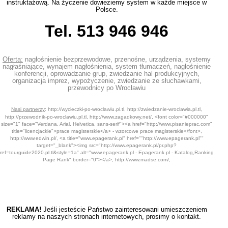
instruktażową. Na życzenie dowieziemy system w każde miejsce w
Polsce.
Tel. 513 946 946
Oferta:
nagłośnienie bezprzewodowe, przenośne, urządzenia, systemy
nagłaśniające,
wynajem nagłośnienia,
system tłumaczeń, nagłośnienie
konferencji, oprowadzanie grup, zwiedzanie hal produkcyjnych,
organizacja imprez, wypożyczenie,
zwiedzanie ze słuchawkami,
przewodnicy po Wrocławiu
Nasi partnerzy
:
http://wycieczki-po-wroclawiu.pl.tl
,
http://zwiedzanie-wroclawia.pl.tl
,
http://przewodnik-po-wroclawiu.pl.tl
,
http://www.zagadkowy.net/
, <font color="#000000"
size="1" face="Verdana, Arial, Helvetica, sans-serif"><a href="
http://www.pisanieprac.com
"
title="licencjackie">prace magisterskie</a> - wzorcowe prace magisterskie
</font>,
http://www.edwin.pl/
,
<a title="www.epagerank.pl" href=""http://www.epagerank.pl""
target="_blank"><img src="http://www.epagerank.pl/pr.php?
ref=tourguide2020.pl.tl&style=1a" alt="www.epagerank.pl - Epagerank.pl - Katalog,Ranking
Page Rank" border="0"></a>,
http://www.madse.com/
,
REKLAMA!
Jeśli jesteście Państwo zainteresowani umieszczeniem
reklamy na naszych stronach internetowych, prosimy o kontakt.